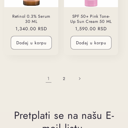
Retinol 0.3% Serum
SPF 50+ Pink Tone-
30 ML
Up Sun Cream 50 ML
Regularna
1,340.00 RSD
Regularna
1,590.00 RSD
cena
cena
Dodaj u korpu
Dodaj u korpu
1
2
Pretplati se na našu E-