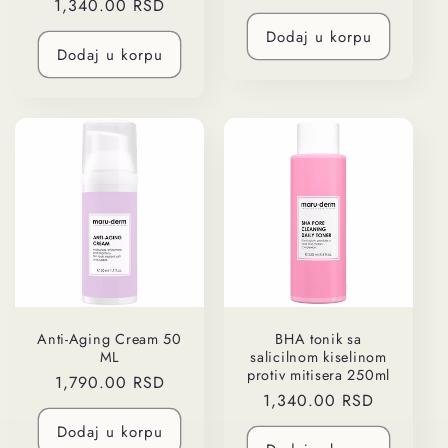
Regularna
1,340.00 RSD
cena
cena
Dodaj u korpu
Dodaj u korpu
Anti-Aging Cream 50
BHA tonik sa
ML
salicilnom kiselinom
protiv mitisera 250ml
Regularna
1,790.00 RSD
Regularna
1,340.00 RSD
cena
cena
Dodaj u korpu