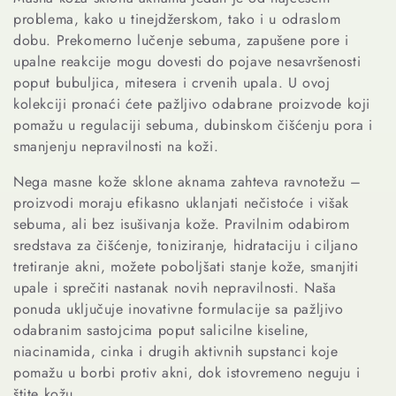
e
problema, kako u tinejdžerskom, tako i u odraslom
c
dobu. Prekomerno lučenje sebuma, zapušene pore i
upalne reakcije mogu dovesti do pojave nesavršenosti
t
poput bubuljica, mitesera i crvenih upala. U ovoj
kolekciji pronaći ćete pažljivo odabrane proizvode koji
i
pomažu u regulaciji sebuma, dubinskom čišćenju pora i
smanjenju nepravilnosti na koži.
o
Nega masne kože sklone aknama zahteva ravnotežu –
n
proizvodi moraju efikasno uklanjati nečistoće i višak
sebuma, ali bez isušivanja kože. Pravilnim odabirom
:
sredstava za čišćenje, toniziranje, hidrataciju i ciljano
tretiranje akni, možete poboljšati stanje kože, smanjiti
upale i sprečiti nastanak novih nepravilnosti. Naša
ponuda uključuje inovativne formulacije sa pažljivo
odabranim sastojcima poput salicilne kiseline,
niacinamida, cinka i drugih aktivnih supstanci koje
pomažu u borbi protiv akni, dok istovremeno neguju i
štite kožu.