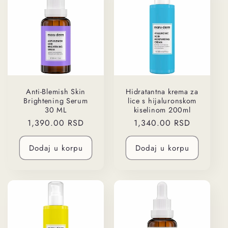
Anti-Blemish Skin
Hidratantna krema za
Brightening Serum
lice s hijaluronskom
30 ML
kiselinom 200ml
Regularna
1,390.00 RSD
Regularna
1,340.00 RSD
cena
cena
Dodaj u korpu
Dodaj u korpu