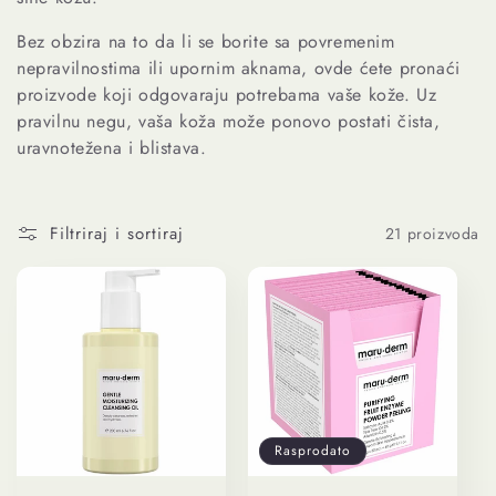
Bez obzira na to da li se borite sa povremenim
nepravilnostima ili upornim aknama, ovde ćete pronaći
proizvode koji odgovaraju potrebama vaše kože. Uz
pravilnu negu, vaša koža može ponovo postati čista,
uravnotežena i blistava.
Filtriraj i sortiraj
21 proizvoda
Rasprodato