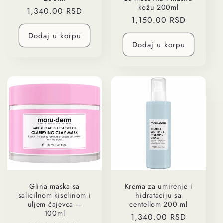
kožu 200ml
Regularna
1,340.00 RSD
Regularna
1,150.00 RSD
cena
cena
Dodaj u korpu
Dodaj u korpu
Glina maska sa
Krema za umirenje i
salicilnom kiselinom i
hidrataciju sa
uljem čajevca –
centellom 200 ml
100ml
Regularna
1,340.00 RSD