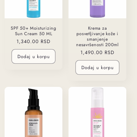
SPF 50+ Moisturizing
Krema za
Sun Cream 50 ML
posvetljivanje kože i
smanjenje
Regularna
1,340.00 RSD
nesavršenosti 200ml
cena
Regularna
1,490.00 RSD
Dodaj u korpu
cena
Dodaj u korpu