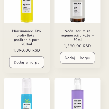
Niacinamide 10%
Noćni serum za
protiv fleka i
regeneraciju kože –
proširenih pora
30ml
200ml
Regularna
1,390.00 RSD
Regularna
1,390.00 RSD
cena
cena
Dodaj u korpu
Dodaj u korpu