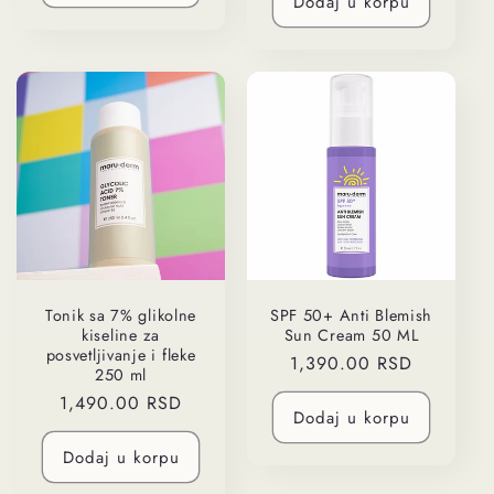
Dodaj u korpu
Tonik sa 7% glikolne
SPF 50+ Anti Blemish
kiseline za
Sun Cream 50 ML
posvetljivanje i fleke
Regularna
1,390.00 RSD
250 ml
cena
Regularna
1,490.00 RSD
Dodaj u korpu
cena
Dodaj u korpu