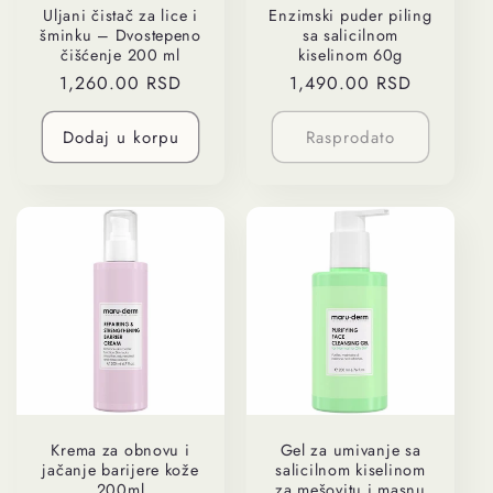
Uljani čistač za lice i
Enzimski puder piling
šminku – Dvostepeno
sa salicilnom
čišćenje 200 ml
kiselinom 60g
Regularna
1,260.00 RSD
Regularna
1,490.00 RSD
cena
cena
Dodaj u korpu
Rasprodato
Krema za obnovu i
Gel za umivanje sa
jačanje barijere kože
salicilnom kiselinom
200ml
za mešovitu i masnu