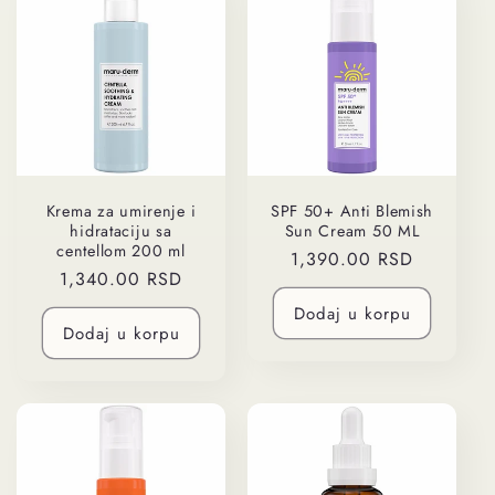
Krema za umirenje i
SPF 50+ Anti Blemish
hidrataciju sa
Sun Cream 50 ML
centellom 200 ml
Regularna
1,390.00 RSD
Regularna
1,340.00 RSD
cena
cena
Dodaj u korpu
Dodaj u korpu