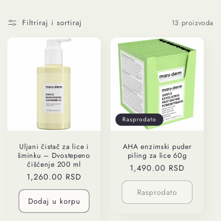
Filtriraj i sortiraj
13 proizvoda
Rasprodato
Uljani čistač za lice i
AHA enzimski puder
šminku – Dvostepeno
piling za lice 60g
čišćenje 200 ml
Regularna
1,490.00 RSD
Regularna
1,260.00 RSD
cena
cena
Rasprodato
Dodaj u korpu