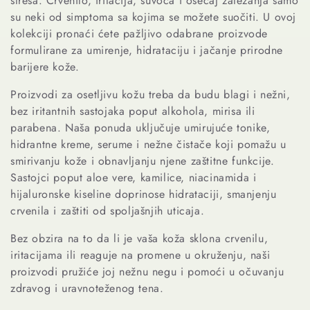
e
stresa. Crvenilo, iritacija, suvoća i osećaj zatezanja samo
su neki od simptoma sa kojima se možete suočiti. U ovoj
c
kolekciji pronaći ćete pažljivo odabrane proizvode
formulirane za umirenje, hidrataciju i jačanje prirodne
t
barijere kože.
i
Proizvodi za osetljivu kožu treba da budu blagi i nežni,
bez iritantnih sastojaka poput alkohola, mirisa ili
o
parabena. Naša ponuda uključuje umirujuće tonike,
hidrantne kreme, serume i nežne čistače koji pomažu u
n
smirivanju kože i obnavljanju njene zaštitne funkcije.
Sastojci poput aloe vere, kamilice, niacinamida i
:
hijaluronske kiseline doprinose hidrataciji, smanjenju
crvenila i zaštiti od spoljašnjih uticaja.
Bez obzira na to da li je vaša koža sklona crvenilu,
iritacijama ili reaguje na promene u okruženju, naši
proizvodi pružiće joj nežnu negu i pomoći u očuvanju
zdravog i uravnoteženog tena.