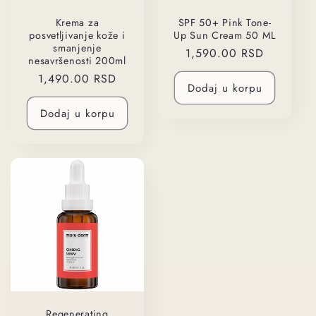
Krema za
SPF 50+ Pink Tone-
posvetljivanje kože i
Up Sun Cream 50 ML
smanjenje
Regularna
1,590.00 RSD
nesavršenosti 200ml
cena
Regularna
1,490.00 RSD
Dodaj u korpu
cena
Dodaj u korpu
Regenerating