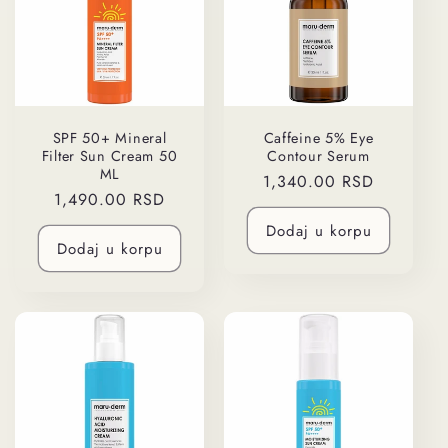
SPF 50+ Mineral
Caffeine 5% Eye
Filter Sun Cream 50
Contour Serum
ML
Regularna
1,340.00 RSD
Regularna
1,490.00 RSD
cena
cena
Dodaj u korpu
Dodaj u korpu