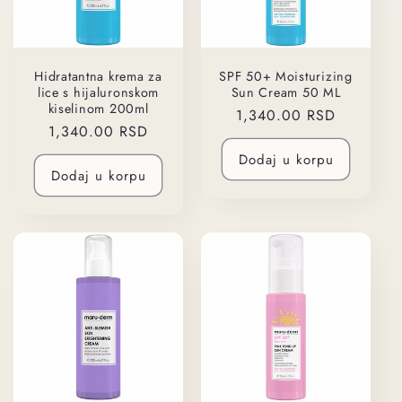
Hidratantna krema za
SPF 50+ Moisturizing
lice s hijaluronskom
Sun Cream 50 ML
kiselinom 200ml
Regularna
1,340.00 RSD
Regularna
1,340.00 RSD
cena
cena
Dodaj u korpu
Dodaj u korpu