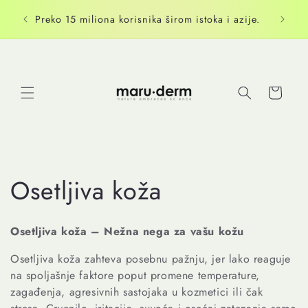
Pređi na
Slanje
D
Preko 15 miliona korisnika širom istoka i azije.
sadržaj
Korpa
C
Osetljiva koža
o
Osetljiva koža – Nežna nega za vašu kožu
l
Osetljiva koža zahteva posebnu pažnju, jer lako reaguje
l
na spoljašnje faktore poput promene temperature,
zagađenja, agresivnih sastojaka u kozmetici ili čak