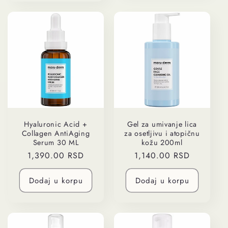
Hyaluronic Acid +
Gel za umivanje lica
Collagen AntiAging
za osetljivu i atopičnu
Serum 30 ML
kožu 200ml
Regularna
1,390.00 RSD
Regularna
1,140.00 RSD
cena
cena
Dodaj u korpu
Dodaj u korpu