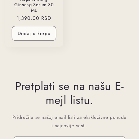
Ginseng Serum 30
ML
Regularna
1,390.00 RSD
cena
Dodaj u korpu
Pretplati se na našu E-
mejl listu.
Pridružite se našoj email listi za ekskluzivne ponude
i najnovije vesti.